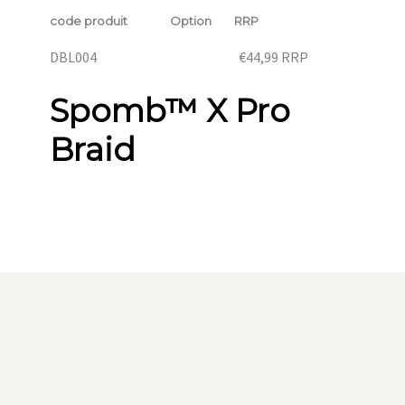
code produit
Option
RRP
DBL004
€44,99
RRP
Spomb™ X Pro
Braid