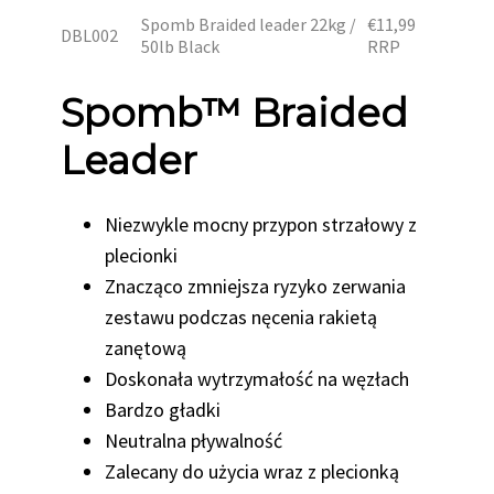
Spomb Braided leader 22kg /
€11,99
DBL002
50lb Black
RRP
Spomb™ Braided
Leader
Niezwykle mocny przypon strzałowy z
plecionki
Znacząco zmniejsza ryzyko zerwania
zestawu podczas nęcenia rakietą
zanętową
Doskonała wytrzymałość na węzłach
Bardzo gładki
Neutralna pływalność
Zalecany do użycia wraz z plecionką